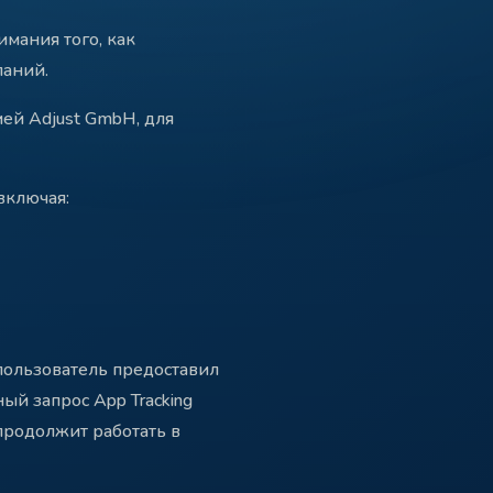
мания того, как
паний.
ей Adjust GmbH, для
включая:
пользователь предоставил
ый запрос App Tracking
 продолжит работать в