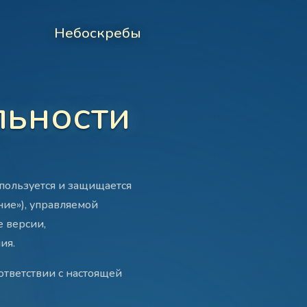
Небоскребы
льности
пользуется и защищается
ие»), управляемой
е версии,
ия.
ответствии с настоящей