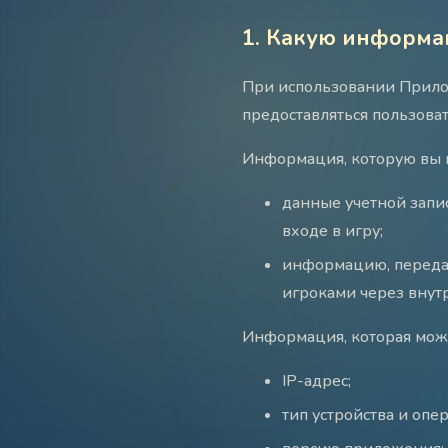
1. Какую информа
При использовании Прило
предоставляться пользова
Информация, которую вы м
данные учетной запис
входе в игру;
информацию, переда
игроками через внут
Информация, которая може
IP-адрес;
тип устройства и опе