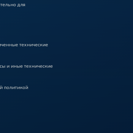
ительно для
иченные технические
исы и иные технические
ой политикой