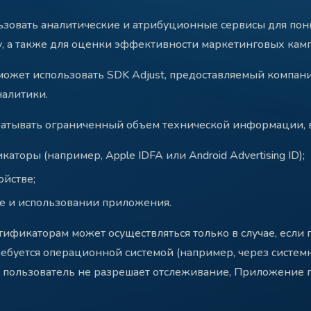
овать аналитические и атрибуционные сервисы для пони
у, а также для оценки эффективности маркетинговых кам
может использовать SDK Adjust, предоставляемый компани
налитики.
батывать ограниченный объем технической информации, 
торы (например, Apple IDFA или Android Advertising ID);
йстве;
ке и использовании приложения.
ификаторам может осуществляться только в случае, если 
ребуется операционной системой (например, через системн
сли пользователь не разрешает отслеживание, Приложение